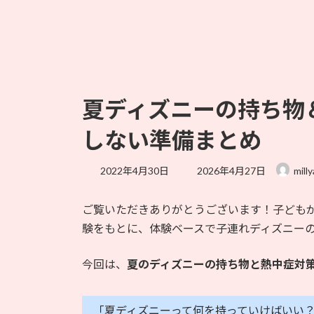
夏ディズニーの持ち物
しない準備まとめ
最
2022年4月30日
2026年4月27日
milly
終
更
ご覧いただきありがとうございます！子ども
新
日
験をもとに、体験ベースで子連れディズニー
時
:
今回は、
夏のディズニーの持ち物と熱中症対
「夏ディズニーって何を持っていけばいい