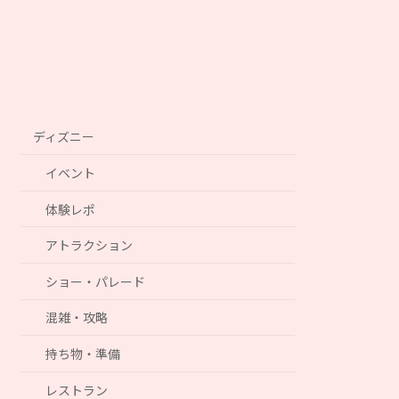
ディズニー
イベント
体験レポ
アトラクション
ショー・パレード
混雑・攻略
持ち物・準備
レストラン