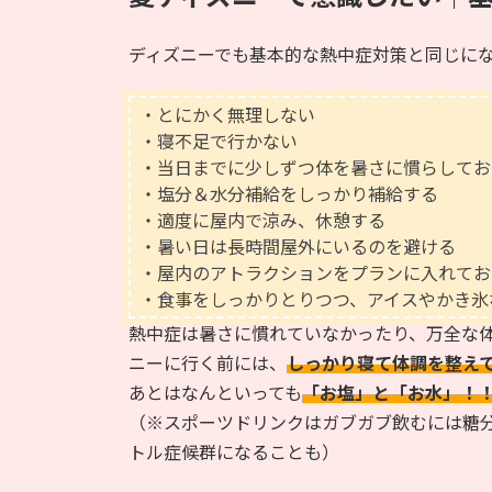
ディズニーでも基本的な熱中症対策と同じに
・とにかく無理しない
・寝不足で行かない
・当日までに少しずつ体を暑さに慣らしてお
・塩分＆水分補給をしっかり補給する
・適度に屋内で涼み、休憩する
・暑い日は長時間屋外にいるのを避ける
・屋内のアトラクションをプランに入れてお
・食事をしっかりとりつつ、アイスやかき氷
熱中症は暑さに慣れていなかったり、万全な
ニーに行く前には、
しっかり寝て体調を整え
あとはなんといっても
「お塩」と「お水」！
（※スポーツドリンクはガブガブ飲むには糖
トル症候群になることも）