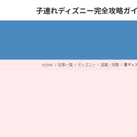
コ
ナ
子連れディズニー完全攻略ガ
ン
ビ
テ
ゲ
ン
ー
ツ
シ
へ
ョ
ス
ン
キ
に
ッ
移
HOME
記事一覧
ディズニー
混雑・攻略
夏ディ
プ
動