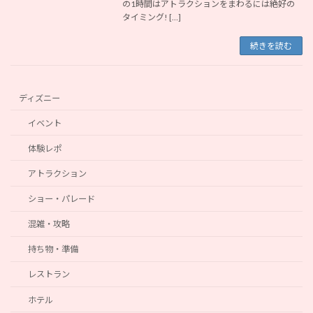
の1時間はアトラクションをまわるには絶好の
タイミング! […]
続きを読む
ディズニー
イベント
体験レポ
アトラクション
ショー・パレード
混雑・攻略
持ち物・準備
レストラン
ホテル