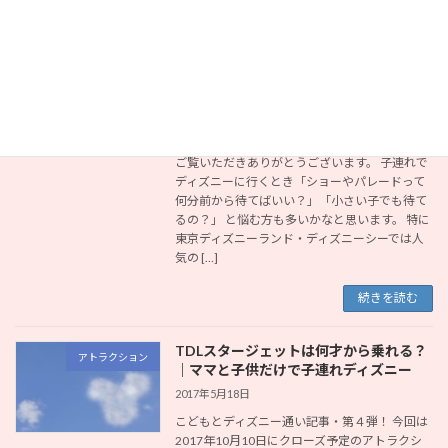
続きを読む
子連れディズニーのショー・パレード待
ショー・パレード
ち時間と場所取り完全ガイド【何分前？
ルール・持ち物】
2017年5月19日
ご覧いただきありがとうございます。 子連れで
ディズニーに行くとき「ショーやパレードって
何分前から待てばいい？」「小さい子でも待て
るの？」 と悩む方も多いかなと思います。 特に
東京ディズニーランド・ディズニーシーでは人
気の […]
続きを読む
TDLスタージェットは何才から乗れる？
アトラクション
｜ママと子供だけで子連れディズニー
2017年5月18日
こどもとディズニー通い記事・第４弾！ 今回は
2017年10月10日にクローズ予定のアトラクシ