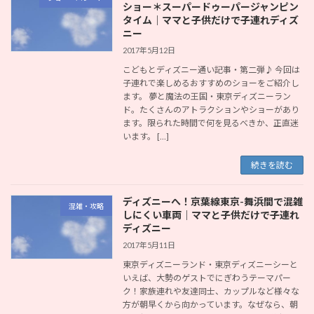
ショー＊スーパードゥーパージャンピン
タイム｜ママと子供だけで子連れディズ
ニー
2017年5月12日
こどもとディズニー通い記事・第二弾♪ 今回は
子連れで楽しめるおすすめのショーをご紹介し
ます。 夢と魔法の王国・東京ディズニーラン
ド。たくさんのアトラクションやショーがあり
ます。限られた時間で何を見るべきか、正直迷
います。 […]
続きを読む
ディズニーへ！京葉線東京-舞浜間で混雑
混雑・攻略
しにくい車両｜ママと子供だけで子連れ
ディズニー
2017年5月11日
東京ディズニーランド・東京ディズニーシーと
いえば、大勢のゲストでにぎわうテーマパー
ク！家族連れや友達同士、カップルなど様々な
方が朝早くから向かっています。なぜなら、朝