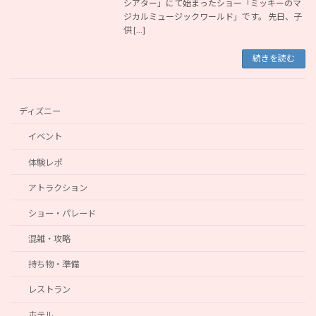
シアター」にて始まったショー「ミッキーのマ
ジカルミュージックワールド」です。 先日、子
供 […]
続きを読む
ディズニー
イベント
体験レポ
アトラクション
ショー・パレード
混雑・攻略
持ち物・準備
レストラン
ホテル