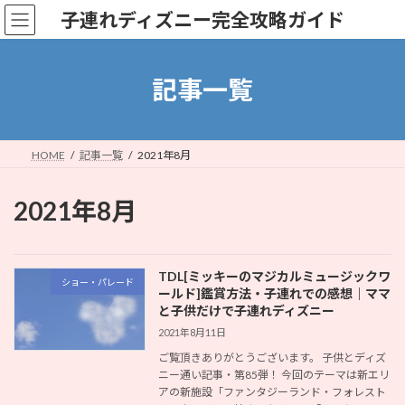
コ
ナ
子連れディズニー完全攻略ガイド
ン
ビ
テ
ゲ
ン
ー
ツ
シ
記事一覧
へ
ョ
ス
ン
キ
に
ッ
移
HOME
記事一覧
2021年8月
プ
動
2021年8月
TDL[ミッキーのマジカルミュージックワ
ショー・パレード
ールド]鑑賞方法・子連れでの感想｜ママ
と子供だけで子連れディズニー
2021年8月11日
ご覧頂きありがとうございます。 子供とディズ
ニー通い記事・第85弾！ 今回のテーマは新エリ
アの新施設「ファンタジーランド・フォレスト