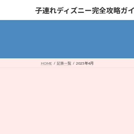
コ
ナ
子連れディズニー完全攻略ガ
ン
ビ
テ
ゲ
ン
ー
ツ
シ
へ
ョ
ス
ン
キ
に
ッ
移
HOME
記事一覧
2025年4月
プ
動