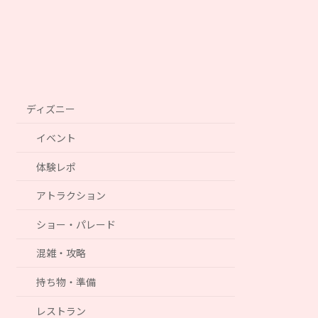
ディズニー
イベント
体験レポ
アトラクション
ショー・パレード
混雑・攻略
持ち物・準備
レストラン