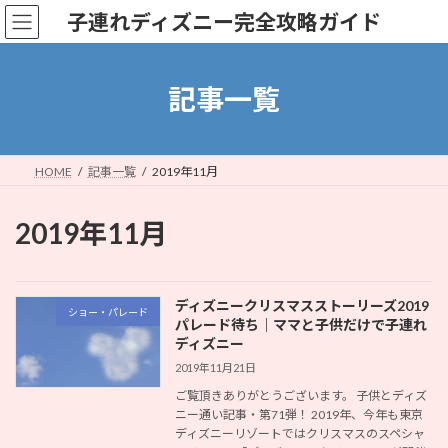
コ
ナ
子連れディズニー完全攻略ガイド
ン
ビ
テ
ゲ
ン
ー
ツ
シ
記事一覧
へ
ョ
ス
ン
キ
に
ッ
移
HOME
記事一覧
2019年11月
プ
動
2019年11月
ディズニークリスマスストーリーズ2019
ショー・パレード
パレード待ち｜ママと子供だけで子連れ
ディズニー
2019年11月21日
ご覧頂きありがとうございます。 子供とディズ
ニー通い記事・第71弾！ 2019年、今年も東京
ディズニーリゾートではクリスマスのスペシャ