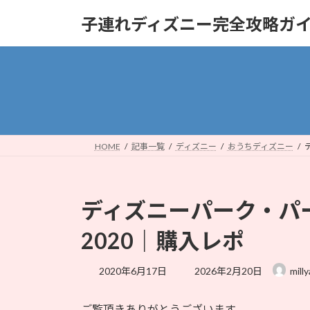
コ
ナ
子連れディズニー完全攻略ガ
ン
ビ
テ
ゲ
ン
ー
ツ
シ
へ
ョ
ス
ン
キ
に
ッ
移
HOME
記事一覧
ディズニー
おうちディズニー
プ
動
ディズニーパーク・パ
2020｜購入レポ
最
2020年6月17日
2026年2月20日
milly
終
更
ご覧頂きありがとうございます。
新