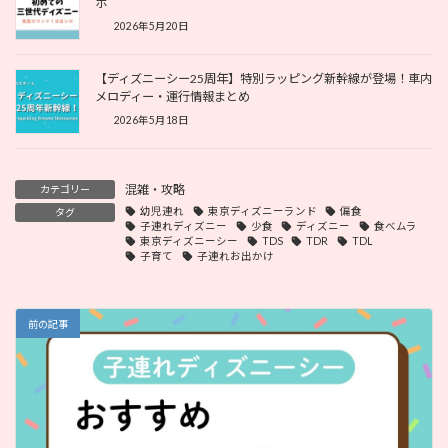
ポ
2026年5月20日
【ディズニーシー25周年】特別ラッピング新幹線が登場！車内
メロディー・運行情報まとめ
2026年5月18日
混雑・攻略
カテゴリー
幼児連れ
東京ディズニーランド
偏食
タグ
子連れディズニー
少食
ディズニー
食べムラ
東京ディズニーシー
TDS
TDR
TDL
子育て
子連れお出かけ
前の記事