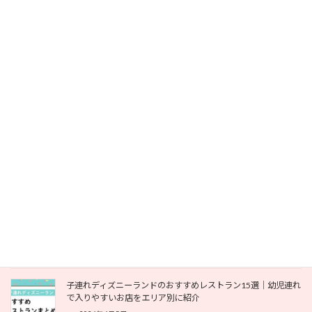
よく読まれている記事
雨の日の子連れディズニー完全ガイド｜濡れないより濡れても
OKが成功のコツ
2026年7月17日
子連れディズニーシーのおすすめレストラン｜幼児連れでも利
用しやすいお店を紹介
2026年6月23日
[THE MUSIC DAY2026]ディズニー特別企画！ディズニー・オ
ン・アイスのコラボ内容まとめ
2026年6月19日
子連れディズニーランドのおすすめレストラン15選｜幼児連れ
で入りやすいお店をエリア別に紹介