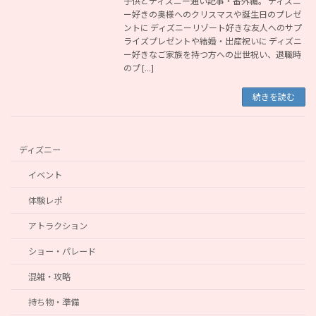
子供とディズニー通い記事・番外編。 ディズニ
ー好きの奥様へのクリスマスや誕生日のプレゼ
ントに ディズニーリゾート好きな友人へのサプ
ライズプレゼントや結婚・出産祝いに ディズニ
ー好きなご家族を持つ方への出世祝い、退職時
のプ […]
続きを読む
ディズニー
イベント
体験レポ
アトラクション
ショー・パレード
混雑・攻略
持ち物・準備