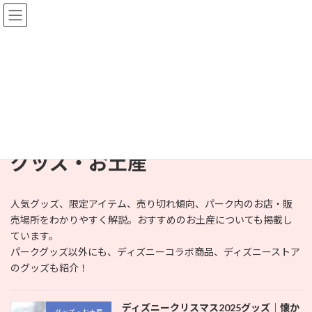
コ
ナ
子連れディズニー完全攻略ガイド
ン
ビ
テ
ゲ
ン
ー
ツ
シ
記事一覧
へ
ョ
ス
ン
キ
に
ッ
移
HOME
記事一覧
ディズニー
グッズ・お土産
プ
動
グッズ・お土産
人気グッズ、限定アイテム、売り切れ傾向、パーク内のお店・販
売場所をわかりやすく解説。おすすめのお土産についても掲載し
ています。
パークグッズ以外にも、ディズニーコラボ商品、ディズニーストア
のグッズも紹介！
ディズニークリスマス2025グッズ｜懐か