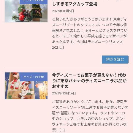
グッズ・お土産
しすぎるマグカップ登場
2025年10月9日
ご覧いただきありがとうございます！ 東京ディ
ズニーリゾートのクリスマスについて今年も情
報解禁されました！ ふらーっとグッズを見てい
ると、すごく懐かしい平成を感じるデザインが
あったんです。 今回はディズニークリスマス
202 […]
続きを読む
今ディズニーでお菓子が買えない！代わ
グッズ・お土産
りに東京バナナのディズニーコラボ品が
おすすめ
2021年12月16日
ご覧頂きありがとうございます。 現在、東京デ
ィズニーリゾート"お土産のお菓子が買えない問
題"が話題になっていますね。 ランドやシーの
中のショップ、ホテルの中のショップ、ボン･
ヴォヤージュ等でお土産のお菓子が買えない状
況に […]