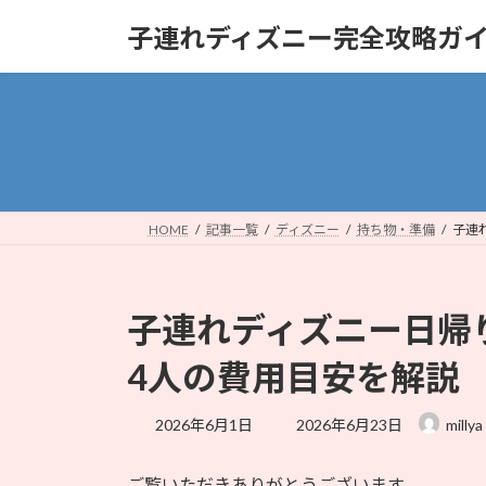
コ
ナ
子連れディズニー完全攻略ガ
ン
ビ
テ
ゲ
ン
ー
ツ
シ
へ
ョ
ス
ン
キ
に
ッ
移
HOME
記事一覧
ディズニー
持ち物・準備
子連
プ
動
子連れディズニー日帰
4人の費用目安を解説
最
2026年6月1日
2026年6月23日
millya
終
更
ご覧いただきありがとうございます。
新