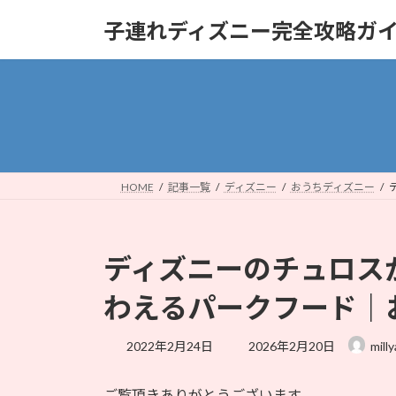
コ
ナ
子連れディズニー完全攻略ガ
ン
ビ
テ
ゲ
ン
ー
ツ
シ
へ
ョ
ス
ン
キ
に
ッ
移
HOME
記事一覧
ディズニー
おうちディズニー
プ
動
ディズニーのチュロス
わえるパークフード｜
最
2022年2月24日
2026年2月20日
milly
終
更
ご覧頂きありがとうございます。
新