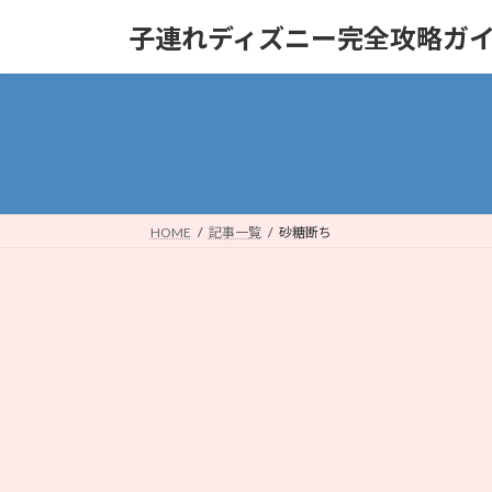
コ
ナ
子連れディズニー完全攻略ガ
ン
ビ
テ
ゲ
ン
ー
ツ
シ
へ
ョ
ス
ン
キ
に
ッ
移
HOME
記事一覧
砂糖断ち
プ
動