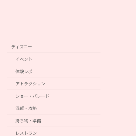
ディズニー
イベント
体験レポ
アトラクション
ショー・パレード
混雑・攻略
持ち物・準備
レストラン