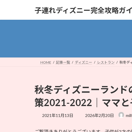
コ
ナ
子連れディズニー完全攻略ガ
ン
ビ
テ
ゲ
ン
ー
ツ
シ
へ
ョ
ス
ン
キ
に
ッ
移
HOME
記事一覧
ディズニー
レストラン
秋冬デ
プ
動
秋冬ディズニーランド
策2021-2022｜マ
最
2021年11月13日
2026年2月20日
mil
終
更
ご覧頂きありがとうございます。子供が2才の
新