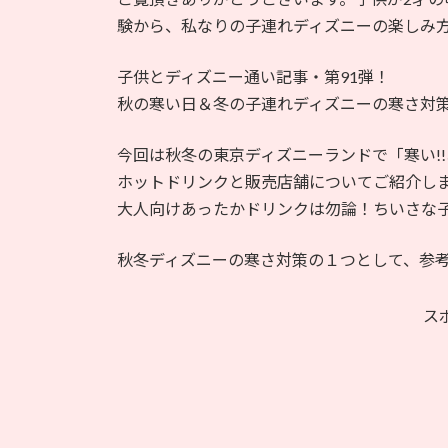
日
験から、私なりの子連れディズニーの楽しみ
時
:
子供とディズニー通い記事・第91弾！
秋の寒い日＆冬の子連れディズニーの寒さ対
今回は秋冬の東京ディズニーランドで「寒い!
ホットドリンクと販売店舗についてご紹介し
大人向けあったかドリンクは勿論！ちいさな
秋冬ディズニーの寒さ対策の１つとして、参
ス