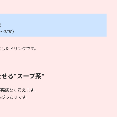
0）
3/30）
念したドリンクです。
せる"スープ系"
罪悪感なく買えます。
もぴったりです。