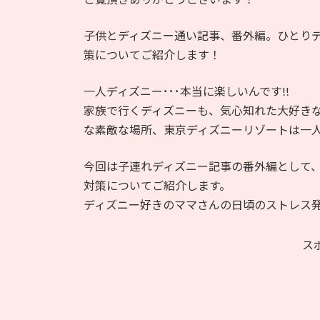
日
時
子供とディズニー通い記事、番外編。ひとり
:
策についてご紹介します！
一人ディズニー･･･本当に楽しいんです!!
家族で行くディズニーも、気心知れた大好き
な素敵な場所、東京ディズニーリゾートは一
今回は子連れディズニー記事の番外編として
対策についてご紹介します。
ディズニー好きのママさんの日頃のストレス
ス