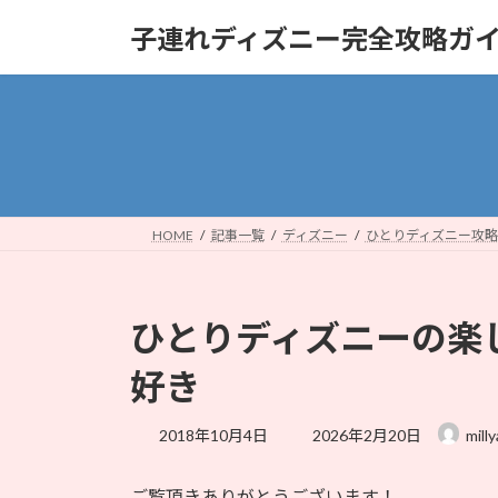
コ
ナ
子連れディズニー完全攻略ガ
ン
ビ
テ
ゲ
ン
ー
ツ
シ
へ
ョ
ス
ン
キ
に
ッ
移
HOME
記事一覧
ディズニー
ひとりディズニー攻略
プ
動
ひとりディズニーの楽
好き
最
2018年10月4日
2026年2月20日
milly
終
更
ご覧頂きありがとうございます！
新