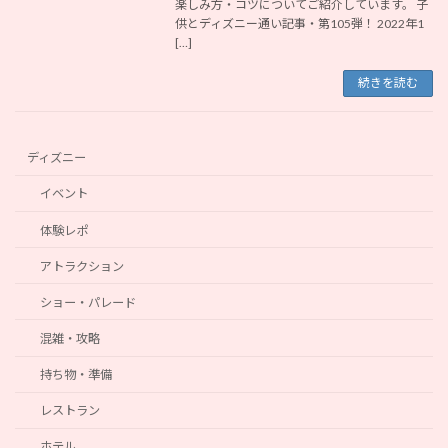
楽しみ方・コツについてご紹介しています。 子
供とディズニー通い記事・第105弾！ 2022年1
[…]
続きを読む
ディズニー
イベント
体験レポ
アトラクション
ショー・パレード
混雑・攻略
持ち物・準備
レストラン
ホテル