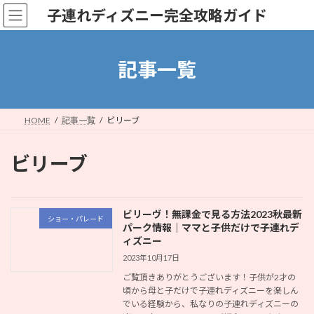
コ
ナ
子連れディズニー完全攻略ガイド
ン
ビ
テ
ゲ
ン
ー
ツ
シ
記事一覧
へ
ョ
ス
ン
キ
に
ッ
移
HOME
記事一覧
ビリーブ
プ
動
ビリーブ
ビリーヴ！無課金で見る方法2023秋最新
ショー・パレード
パーク情報｜ママと子供だけで子連れデ
ィズニー
2023年10月17日
ご覧頂きありがとうございます！子供が2才の
頃から母と子だけで子連れディズニーを楽しん
でいる経験から、私なりの子連れディズニーの