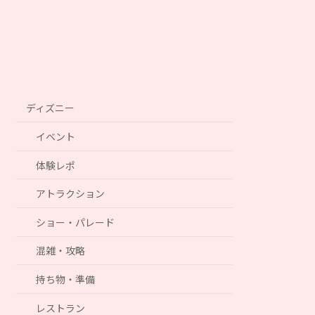
ディズニー
イベント
体験レポ
アトラクション
ショー・パレード
混雑・攻略
持ち物・準備
レストラン