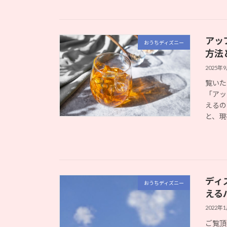
アッ
おうちディズニー
方法
2025年
覧いた
「アッ
えるの
と、現
ディ
おうちディズニー
える
2022年
ご覧頂