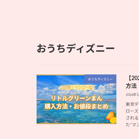
おうちディズニー
【2
おうちディズニー
方法
2026年
東京デ
ローズ
される
た“マン