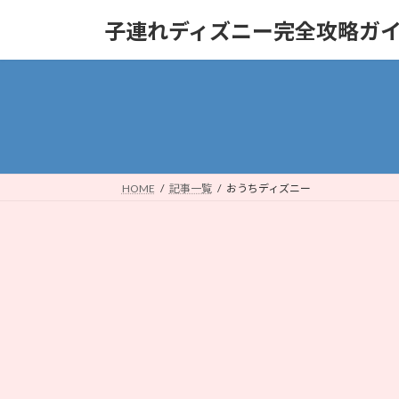
コ
ナ
子連れディズニー完全攻略ガ
ン
ビ
テ
ゲ
ン
ー
ツ
シ
へ
ョ
ス
ン
キ
に
ッ
移
HOME
記事一覧
おうちディズニー
プ
動